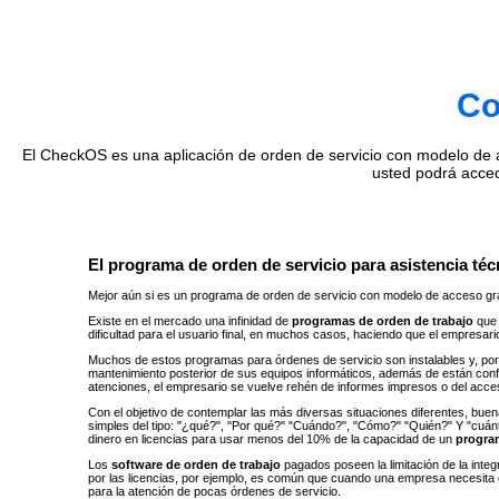
Co
El CheckOS es una aplicación de orden de servicio con modelo de ac
usted podrá acce
El programa de orden de servicio para asistencia técn
Mejor aún si es un programa de orden de servicio con modelo de acceso gra
Existe en el mercado una infinidad de
programas de orden de trabajo
que 
dificultad para el usuario final, en muchos casos, haciendo que el empresar
Muchos de estos programas para órdenes de servicio son instalables y, por 
mantenimiento posterior de sus equipos informáticos, además de están con
atenciones, el empresario se vuelve rehén de informes impresos o del acc
Con el objetivo de contemplar las más diversas situaciones diferentes, buen
simples del tipo: "¿qué?", ​​"Por qué?" "Cuándo?", "Cómo?" "Quién?" Y "cu
dinero en licencias para usar menos del 10% de la capacidad de un
progra
Los
software de orden de trabajo
pagados poseen la limitación de la inte
por las licencias, por ejemplo, es común que cuando una empresa necesita 
para la atención de pocas órdenes de servicio.