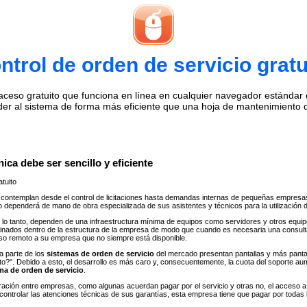
ntrol de orden de servicio gratu
eso gratuito que funciona en línea en cualquier navegador estándar de 
der al sistema de forma más eficiente que una hoja de mantenimiento 
ica debe ser sencillo y eficiente
tuito
contemplan desde el control de licitaciones hasta demandas internas de pequeñas empresa
io dependerá de mano de obra especializada de sus asistentes y técnicos para la utilización 
lo tanto, dependen de una infraestructura mínima de equipos como servidores y otros equipos
finados dentro de la estructura de la empresa de modo que cuando es necesaria una consul
eso remoto a su empresa que no siempre está disponible.
a parte de los
sistemas de orden de servicio
del mercado presentan pantallas y más panta
ánto?". Debido a esto, el desarrollo es más caro y, consecuentemente, la cuota del soport
ma de orden de servicio
.
gración entre empresas, como algunas acuerdan pagar por el servicio y otras no, el acceso
controlar las atenciones técnicas de sus garantías, esta empresa tiene que pagar por todas