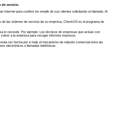
 de servicio
.
n Internet para conferir los emails de sus clientes solicitando un llamado. Al
iento de las órdenes de servicio de su empresa, CheckOS es el programa de
esa lo necesite. Por ejemplo: Los técnicos de empresas que actúan con
e volver a la empresa para recoger informes impresos.
sita ser hecha por e-mail, el mecanismo de relación comercial entre las
reos electrónicos o llamadas telefónicas.