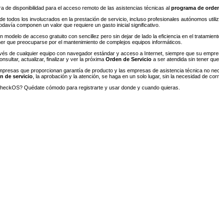
 de disponibilidad para el acceso remoto de las asistencias técnicas al
programa de orden
e todos los involucrados en la prestación de servicio, incluso profesionales autónomos utiliza
davía componen un valor que requiere un gasto inicial significativo.
n modelo de acceso gratuito con sencillez pero sin dejar de lado la eficiencia en el tratam
ener que preocuparse por el mantenimiento de complejos equipos informáticos.
ravés de cualquier equipo con navegador estándar y acceso a Internet, siempre que su empr
nsultar, actualizar, finalizar y ver la próxima
Orden de Servicio
a ser atendida sin tener qu
mpresas que proporcionan garantía de producto y las empresas de asistencia técnica no nece
n de servicio
, la aprobación y la atención, se haga en un solo lugar, sin la necesidad de cor
eckOS? Quédate cómodo para registrarte y usar donde y cuando quieras.