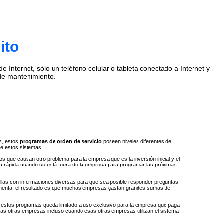
ito
Internet, sólo un teléfono celular o tableta conectado a Internet y
de mantenimiento.
s, estos
programas de orden de servicio
poseen niveles diferentes de
de estos sistemas.
 que causan otro problema para la empresa que es la inversión inicial y el
ta rápida cuando se está fuera de la empresa para programar las próximas
llas con informaciones diversas para que sea posible responder preguntas
e aumenta, el resultado es que muchas empresas gastan grandes sumas de
 a estos programas queda limitado a uso exclusivo para la empresa que paga
 las otras empresas incluso cuando esas otras empresas utilizan el sistema