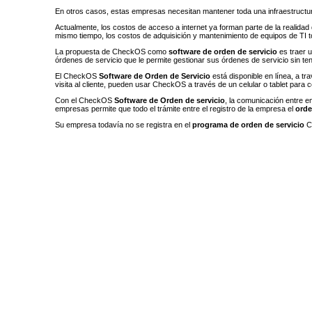
En otros casos, estas empresas necesitan mantener toda una infraestructura
Actualmente, los costos de acceso a internet ya forman parte de la realidad d
mismo tiempo, los costos de adquisición y mantenimiento de equipos de TI to
La propuesta de CheckOS como
software de orden de servicio
es traer u
órdenes de servicio que le permite gestionar sus órdenes de servicio sin t
El CheckOS
Software de Orden de Servicio
está disponible en línea, a t
visita al cliente, pueden usar CheckOS a través de un celular o tablet para co
Con el CheckOS
Software de Orden de servicio
, la comunicación entre e
empresas permite que todo el trámite entre el registro de la empresa el
orde
Su empresa todavía no se registra en el
programa de orden de servicio
Ch